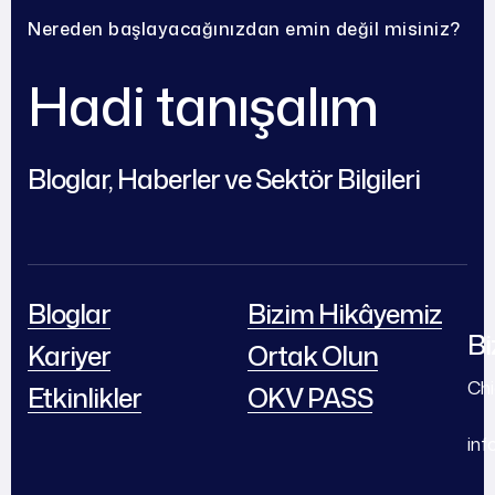
Nereden başlayacağınızdan emin değil misiniz?
Hadi tanışalım
Bloglar, Haberler ve Sektör Bilgileri
Bloglar
Bizim Hikâyemiz
Bi
Kariyer
Ortak Olun
Chi
Etkinlikler
OKV PASS
in