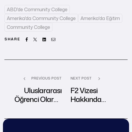
ABD'de Community College
Amerika'da Community College
Amerika'da Eğitim
Community College
Facebook
Twitter
Linkedin
Email
SHARE
PREVIOUS POST
NEXT POST
Uluslararası
F2 Vizesi
Öğrenci Olarak
Hakkında
Hangi Alanda
Bilinmesi
Uzmanlaşmalısınız?
Gerekenler