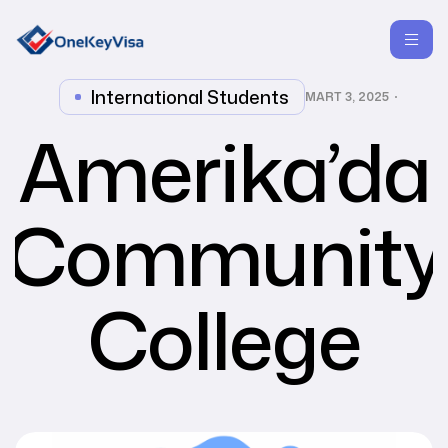
International Students
MART 3, 2025
Amerika’da
Community
College