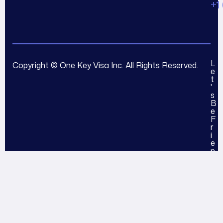
+1
L
Copyright © One Key Visa Inc. All Rights Reserved.
e
t
'
s
B
e
F
r
i
e
n
d
s
F
a
c
e