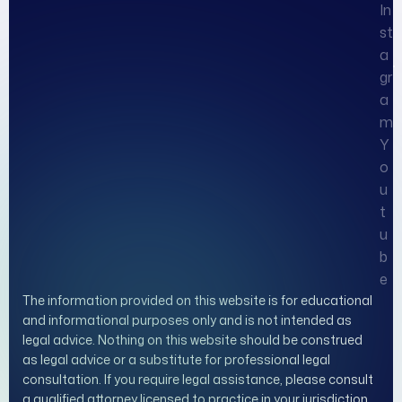
In
st
a
gr
a
m
Y
o
u
t
u
b
e
The information provided on this website is for educational
and informational purposes only and is not intended as
legal advice. Nothing on this website should be construed
as legal advice or a substitute for professional legal
consultation. If you require legal assistance, please consult
a qualified attorney licensed to practice in your jurisdiction.