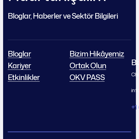
Bloglar, Haberler ve Sektör Bilgileri
Bloglar
Bizim Hikâyemiz
Bi
Kariyer
Ortak Olun
Chi
Etkinlikler
OKV PASS
in
+1