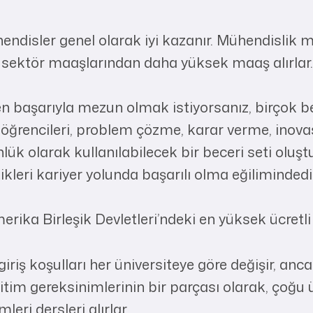
ndisler genel olarak iyi kazanır. Mühendislik me
l sektör maaşlarından daha yüksek maaş alırlar.
n başarıyla mezun olmak istiyorsanız, birçok b
öğrencileri, problem çözme, karar verme, inova
nlük olarak kullanılabilecek bir beceri seti oluşt
kleri kariyer yolunda başarılı olma eğilimindedir
rika Birleşik Devletleri’ndeki en yüksek ücretli 
riş koşulları her üniversiteye göre değişir, anca
ğitim gereksinimlerinin bir parçası olarak, çoğu 
eri dersleri alırlar.