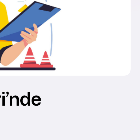
i’nde