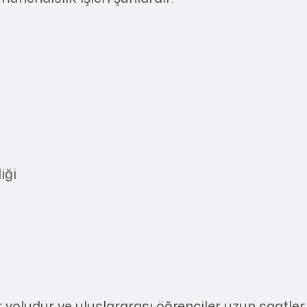
iği
r yoludur ve uluslararası öğrenciler uzun saatle