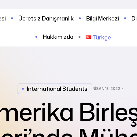
esi
Ücretsiz Danışmanlık
Bilgi Merkezi
Di
Hakkımızda
Türkçe
International Students
NISAN 13, 2022
merika Birleş