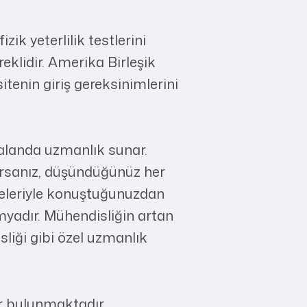
k yeterlilik testlerini
eklidir. Amerika Birleşik
itenin giriş gereksinimlerini
alanda uzmanlık sunar.
orsanız, düşündüğünüz her
üyeleriyle konuştuğunuzdan
imyadır. Mühendisliğin artan
liği gibi özel uzmanlık
r bulunmaktadır.