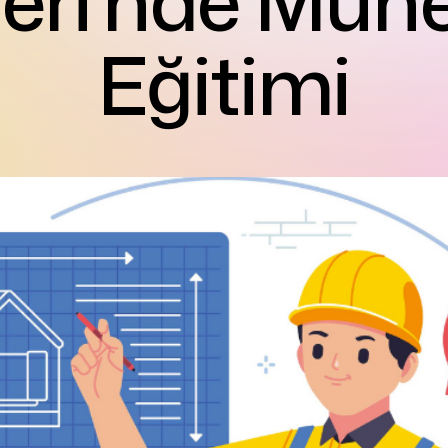
leri’nde Mühe
Eğitimi