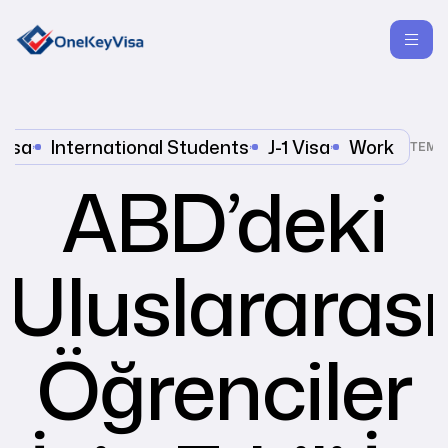
Visa
,
International Students
,
J-1 Visa
,
Work
TEMMU
ABD’deki
Uluslararası
Öğrenciler