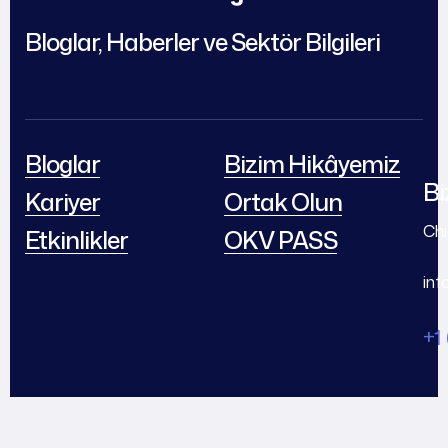
Bloglar, Haberler ve Sektör Bilgileri
Bloglar
Bizim Hikâyemiz
Bi
Kariyer
Ortak Olun
Chi
Etkinlikler
OKV PASS
in
+1