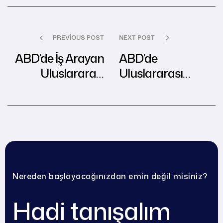
PREVIOUS POST
NEXT POST
ABD’de İş Arayan
ABD’de
Uluslararası
Uluslararası
Öğrenciler İçin
Öğrenciler İçin
Network
Konaklama
Oluşturma
Seçenekleri
İpuçları
Nereden başlayacağınızdan emin değil misiniz?
Hadi tanışalım