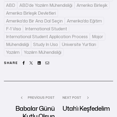
ABD
ABD’de Yazılım Mühendisliği
Amerika Birleşik
Amerika Birleşik Devletleri
Amerika'da Bir Ana Dal Seçin
Amerika'da Eğitim
F-1 Visa
International Student
International Student Application Process
Major
Mühendisliği
Study In Usa
Üniversite Yurtları
Yazılım
Yazılım Mühendisliği
Facebook
Twitter
Linkedin
Email
SHARE
PREVIOUS POST
NEXT POST
Babalar Günü
Utah’ı Keşfedelim
Kutlu Olsun