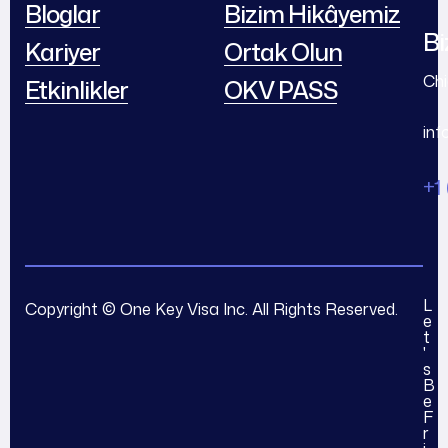
Bloglar
Bizim Hikâyemiz
Bi
Kariyer
Ortak Olun
Chi
Etkinlikler
OKV PASS
in
+1
L
Copyright © One Key Visa Inc. All Rights Reserved.
e
t
'
s
B
e
F
r