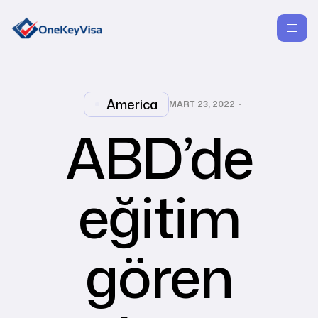
America
MART 23, 2022
ABD’de
eğitim
gören