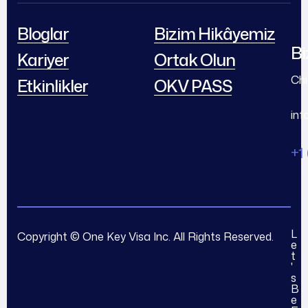
Bloglar
Bizim Hikâyemiz
Bi
Kariyer
Ortak Olun
Chi
Etkinlikler
OKV PASS
in
+1
L
Copyright © One Key Visa Inc. All Rights Reserved.
e
t
'
s
B
e