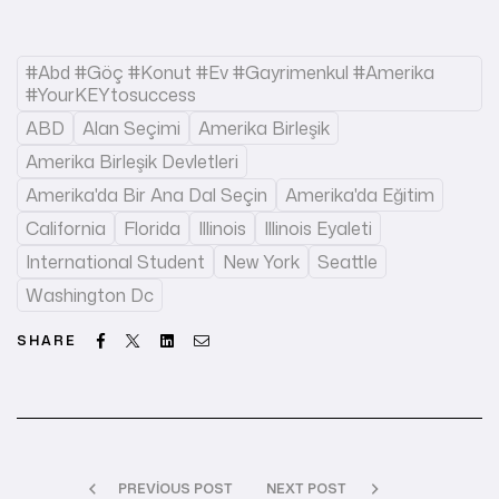
#abd #göç #konut #ev #gayrimenkul #amerika
#yourKEYtosuccess
ABD
Alan Seçimi
Amerika Birleşik
Amerika Birleşik Devletleri
Amerika'da Bir Ana Dal Seçin
Amerika'da Eğitim
California
Florida
Illinois
Illinois Eyaleti
International Student
New York
Seattle
Washington Dc
Facebook
Twitter
Linkedin
Email
SHARE
PREVIOUS POST
NEXT POST