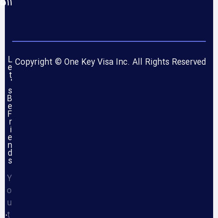
 235 312 1+
L
Copyright © One Key Visa Inc. All Rights Reserved
e
t
'
s
B
e
F
r
i
e
n
d
s
Y
o
u
t