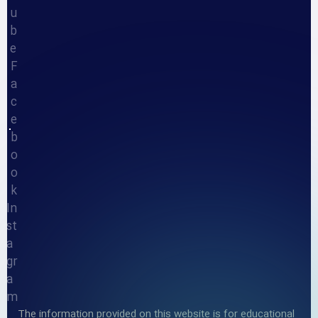
u
b
e
F
a
c
e
b
o
o
k
In
st
a
gr
a
m
The information provided on this website is for educational