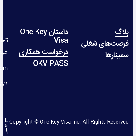
بلاگ
داستان One Key
Visa
تما
فرصت‌های شغلی
درخواست همکاری
شیکا
سمینارها
OKV PASS
com
 235 312 1+
L
Copyright © One Key Visa Inc. All Rights Reserved
e
t
'