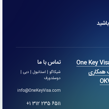
باشید
تماس با ما
 همکاری
شیکاگو | استانبول | دبی |
دوسلدورف
OK
info@OneKeyVisa.com
6511 235 312 1+