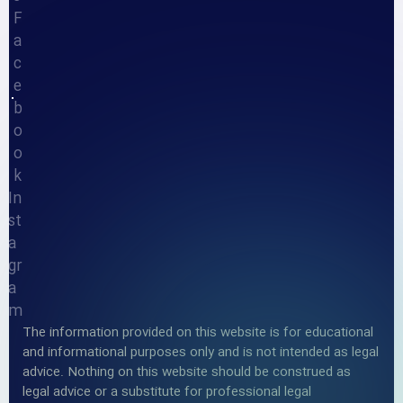
F
a
c
e
b
o
o
k
In
st
a
gr
a
m
The information provided on this website is for educational
and informational purposes only and is not intended as legal
advice. Nothing on this website should be construed as
legal advice or a substitute for professional legal