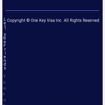
L
Copyright © One Key Visa Inc. All Rights Reserved
e
t
'
s
B
e
F
r
i
e
n
d
s
Y
o
u
t
u